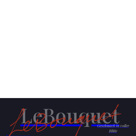
LeBouquet
Geschmack in voller
Blüte