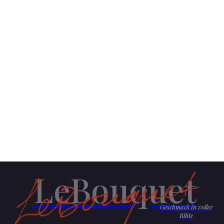
LeBouquet
Geschmack in voller
Blüte