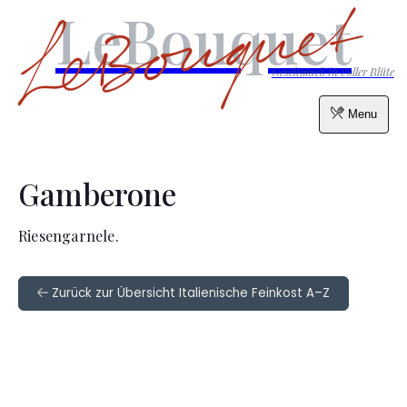
LeBouquet
Geschmack in voller Blüte
Menu
Gamberone
Riesengarnele.
Zurück zur Übersicht Italienische Feinkost A–Z