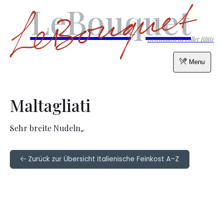
LeBouquet
Geschmack in voller Blüte
Menu
Maltagliati
Sehr breite Nudeln,.
Zurück zur Übersicht Italienische Feinkost A–Z