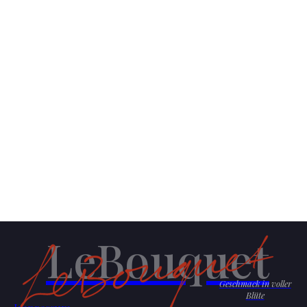
LeBouquet
Geschmack in voller
Blüte