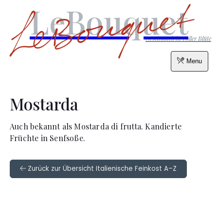
LeBouquet
Geschmack in voller Blüte
Menu
Mostarda
Auch bekannt als Mostarda di frutta. Kandierte
Früchte in Senfsoße.
Zurück zur Übersicht Italienische Feinkost A–Z