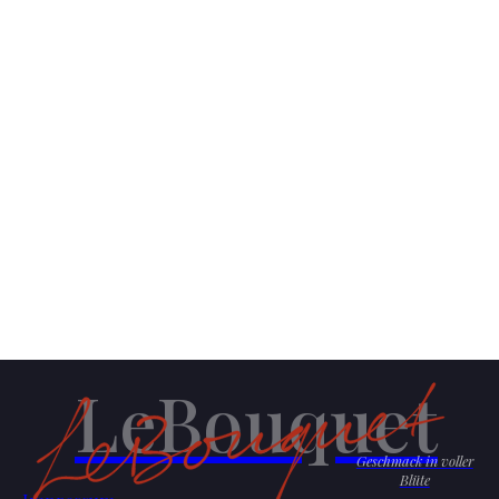
LeBouquet
Geschmack in voller
Blüte