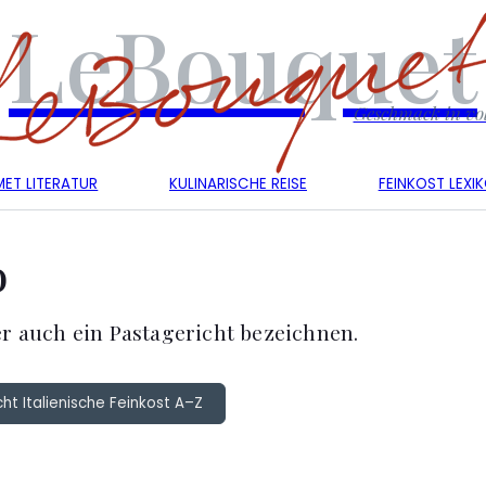
LeBouquet
Geschmack in vol
ET LITERATUR
KULINARISCHE REISE
FEINKOST LEXI
o
er auch ein Pastagericht bezeichnen.
ht Italienische Feinkost A–Z