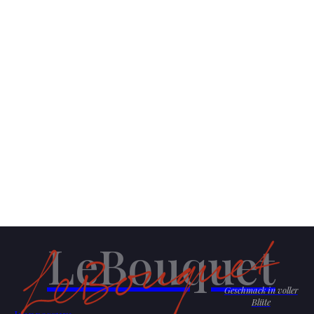
LeBouquet
Geschmack in voller
Blüte