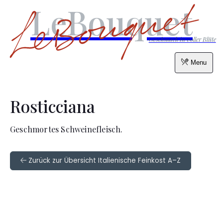
LeBouquet
Geschmack in voller Blüte
Menu
Rosticciana
Geschmortes Schweinefleisch.
Zurück zur Übersicht Italienische Feinkost A–Z