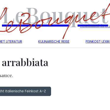
LeBouquet
Geschmack in vol
ET LITERATUR
KULINARISCHE REISE
FEINKOST LEXI
‘ arrabbiata
sauce.
ht Italienische Feinkost A–Z