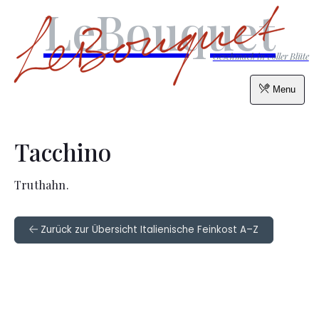
LeBouquet
Geschmack in voller Blüte
Menu
Tacchino
Truthahn.
Zurück zur Übersicht Italienische Feinkost A–Z