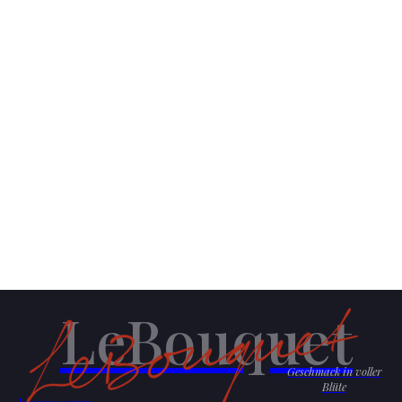
LeBouquet
Geschmack in voller
Blüte