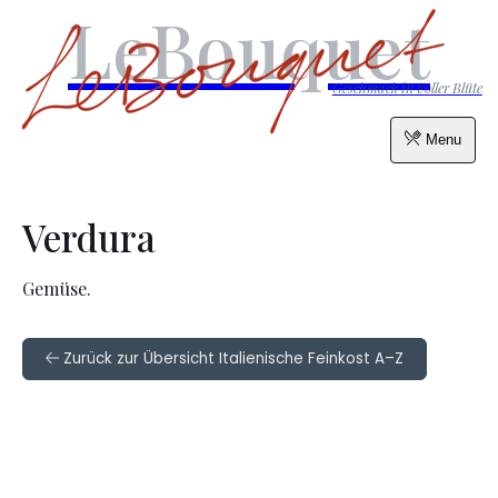
LeBouquet
Geschmack in voller Blüte
Menu
Verdura
Gemüse.
Zurück zur Übersicht Italienische Feinkost A–Z