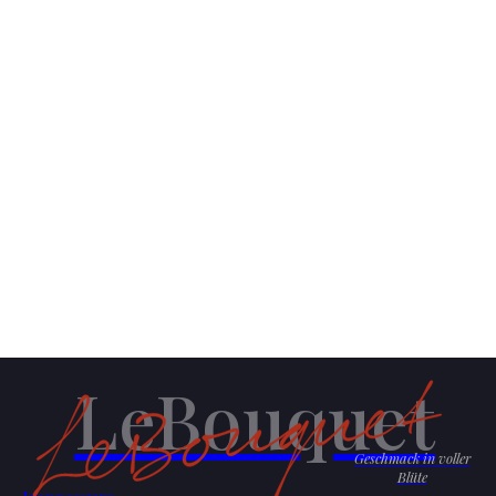
LeBouquet
Geschmack in voller
Blüte