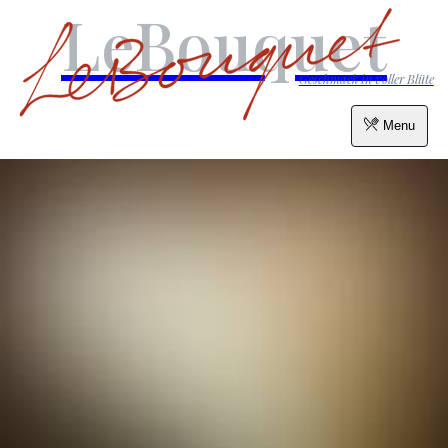
LeBouquet
Geschmack in voller Blüte
Menu