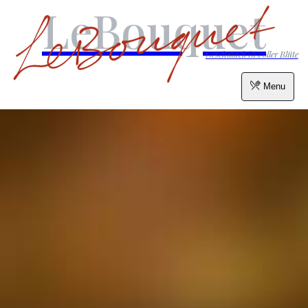
LeBouquet
Geschmack in voller Blüte
Menu