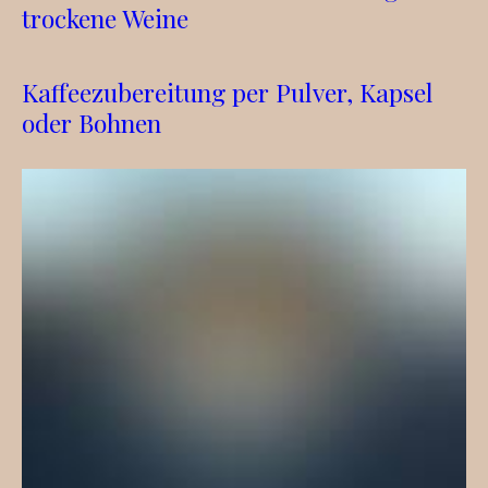
trockene Weine
Kaffeezubereitung per Pulver, Kapsel
oder Bohnen