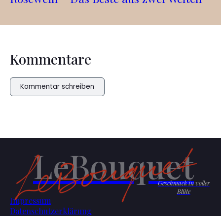
Kommentare
Kommentar schreiben
LeBouquet
Geschmack in voller
Blüte
Impressum
Datenschutzerklärung