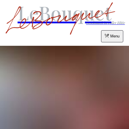
LeBouquet
Geschmack in voller Blüte
Menu