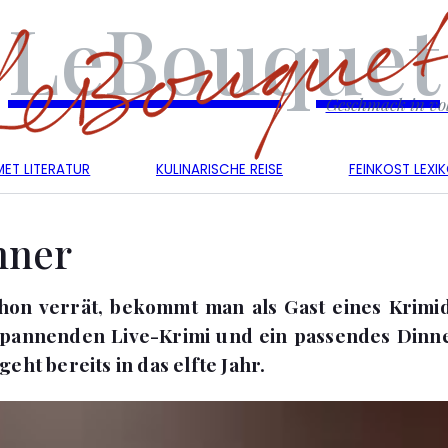
LeBouquet
Geschmack in vol
ET LITERATUR
KULINARISCHE REISE
FEINKOST LEXI
nner
hon verrät, bekommt man als Gast eines Krimid
spannenden Live-Krimi und ein passendes Dinne
eht bereits in das elfte Jahr.