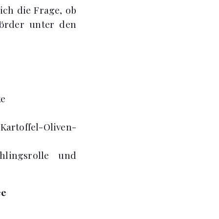
ich die Frage, ob
Mörder unter den
ke
artoffel-Oliven-
lingsrolle und
ee