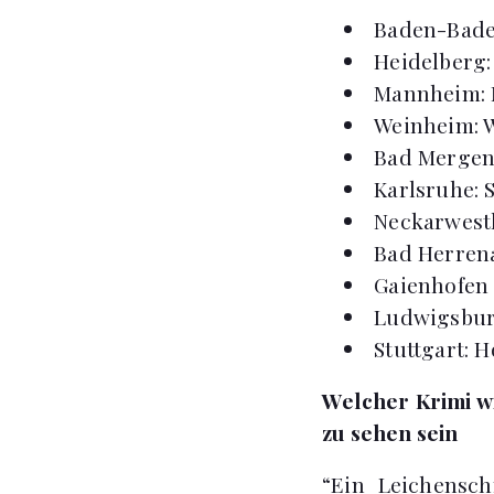
Baden-Baden
Heidelberg:
Mannheim: 
Weinheim: 
Bad Mergent
Karlsruhe: 
Neckarwesth
Bad Herrena
Gaienhofen 
Ludwigsburg
Stuttgart: 
Welcher Krimi w
zu sehen sein
“Ein Leichensch