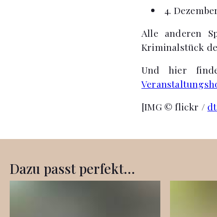
4. Dezember
Alle anderen S
Kriminalstück de
Und hier find
Veranstaltungsho
[IMG © flickr /
d
Dazu passt perfekt...