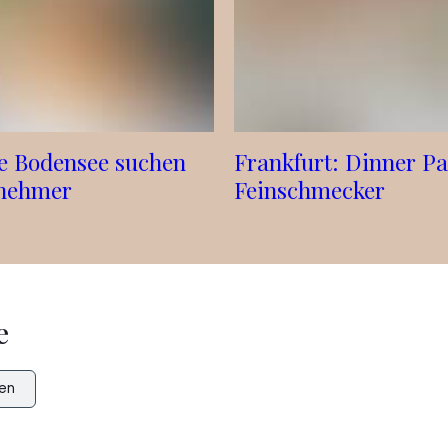
e Bodensee suchen
Frankfurt: Dinner Pa
lnehmer
Feinschmecker
e
en