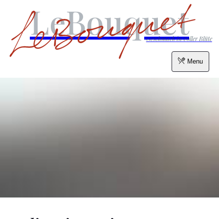
LeBouquet
Geschmack in voller Blüte
Menu