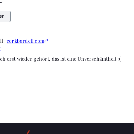
en
l |
corkbordell.com
7
ch erst wieder gehört, das ist eine Unverschämtheit :(