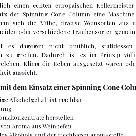
lich einen echten europäischen Kellermeiste
atz der Spinning Cone Column eine Maschine
n sich die Mühe, diverse Weinsorten aus un
neiden oder verschiedene Traubensorten gemeins
t es dagegen nicht unüblich, stattdessen
 zu greifen. Dadurch ist es im Prinzip völl
elchem Klima die Reben ausgesetzt waren ode
eit aussieht.
mit dem Einsatz einer Spinning Cone Col
bige Alkoholgehalt ist machbar
lung
omakonzentrate herstellen
von Aroma aus Weinhefen
es Alkohols und der riechbaren Aromastoffe