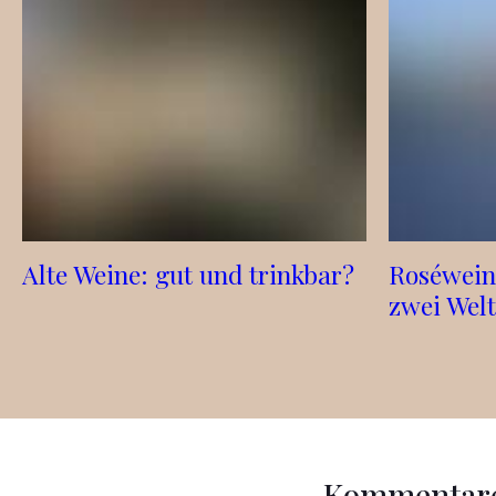
Alte Weine: gut und trinkbar?
Roséwein
zwei Wel
Kommentar