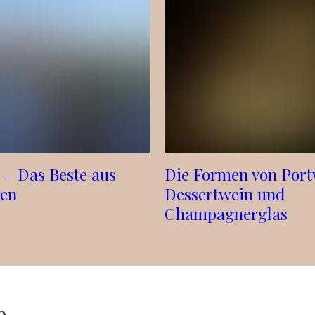
 – Das Beste aus
Die Formen von Por
ten
Dessertwein und
Champagnerglas
e