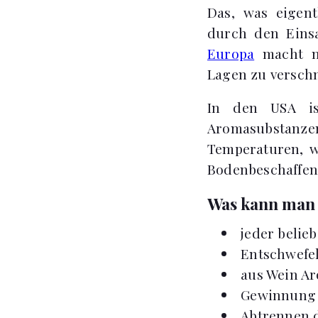
Das, was eigent
durch den Eins
Europa
macht ma
Lagen zu versch
In den USA is
Aromasubstanzen
Temperaturen, w
Bodenbeschaffenh
Was kann man 
jeder belie
Entschwefe
aus Wein Ar
Gewinnung 
Abtrennen d