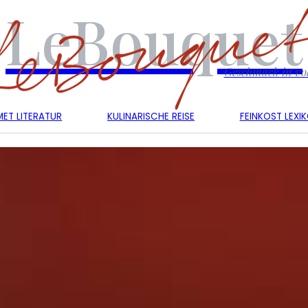
LeBouquet
Geschmack in vol
ET LITERATUR
KULINARISCHE REISE
FEINKOST LEXI