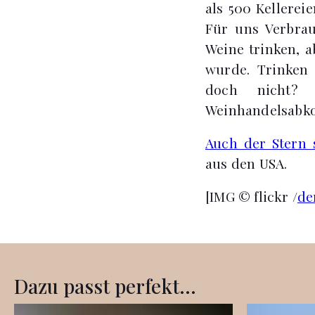
als 500 Kellerei
Für uns Verbra
Weine trinken, 
wurde. Trinken 
doch nicht?
Weinhandelsabk
Auch der Stern 
aus den USA.
[IMG © flickr /
de
Dazu passt perfekt...