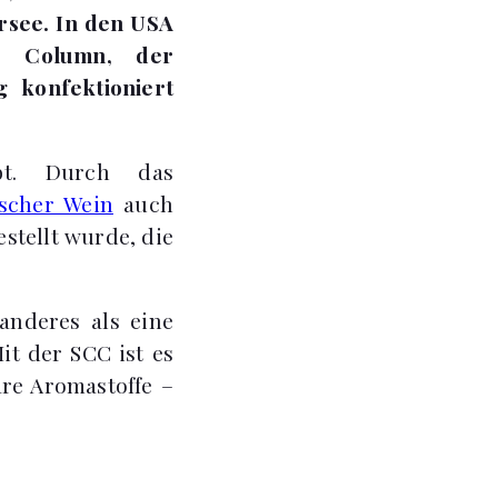
rsee. In den USA
e Column, der
 konfektioniert
bt. Durch das
scher Wein
auch
stellt wurde, die
anderes als eine
Mit der SCC ist es
are Aromastoffe –