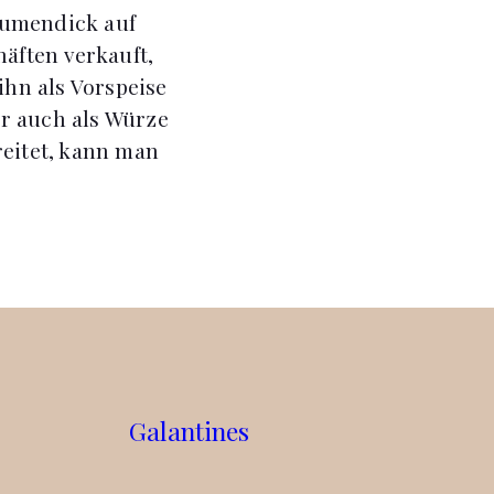
aumendick auf
häften verkauft,
hn als Vorspeise
er auch als Würze
reitet, kann man
Galantines