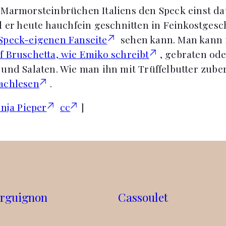
 Marmorsteinbrüchen Italiens den Speck einst d
d er heute hauchfein geschnitten in Feinkostgesc
 Speck-eigenen Fanseite
sehen kann. Man kann i
f Bruschetta, wie Emiko schreibt
, gebraten od
 und Salaten. Wie man ihn mit Trüffelbutter zube
achlesen
.
nja Pieper
cc
]
rguignon
Cassoulet