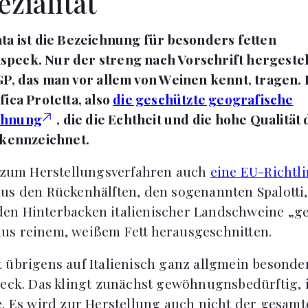
zialität
ta ist die Bezeichnung für besonders fetten
peck. Nur der streng nach Vorschrift hergestel
GP, das man vor allem von Weinen kennt, tragen. D
ica Protetta, also
die geschützte geografische
chnung
, die die Echtheit und die hohe Qualität
 kennzeichnet.
s zum Herstellungsverfahren auch
eine EU-Richtli
us den Rückenhälften, den sogenannten Spalotti,
en Hinterbacken italienischer Landschweine „g
us reinem, weißem Fett herausgeschnitten.
 übrigens auf Italienisch ganz allgmein besonder
peck. Das klingt zunächst gewöhnugnsbedürftig, i
e. Es wird zur Herstellung auch nicht der gesam