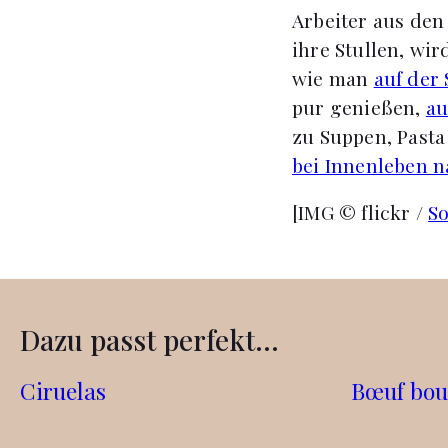
Arbeiter aus den
ihre Stullen, wir
wie man
auf der
pur genießen,
au
zu Suppen, Pasta
bei Innenleben n
[IMG © flickr /
So
Dazu passt perfekt...
Ciruelas
Bœuf bou