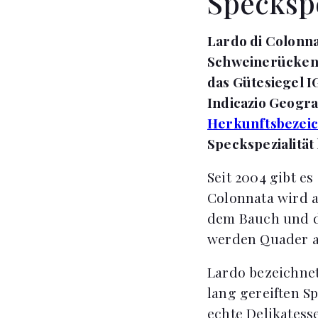
Speckspe
Lardo di Colonna
Schweinerückens
das Gütesiegel I
Indicazio Geograf
Herkunftsbezei
Speckspezialität
Seit 2004 gibt e
Colonnata wird a
dem Bauch und d
werden Quader a
Lardo bezeichnet
lang gereiften S
echte Delikatess