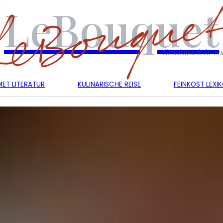
LeBouquet
Geschmack in vol
ET LITERATUR
KULINARISCHE REISE
FEINKOST LEXI