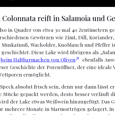
i Colonnata reift in Salamoia und 
lso in Quader von etwa 30 mal 40 Zentimetern g
erschiedenen Gewürzen wie Zimt, Dill, Koriander,
, Muskatnuß, Wacholder, Knoblauch und Pfeffer i
 geschichtet. Diese Lake wird übrigens als „Sala
r
beim Haltbarmachen von Oliven
ebenfalls Anw
dieser Geschichte der Porenöffner, der eine ideal
Fettporen ermöglicht.
Speck absolut frisch sein, denn nur dann lässt er
e Stücke gepackt werden, desto besser verläuft di
wird der Lake etwas Weißwein hinzugefügt. Das 
r mehrere Monate in Marmortrögen gelagert. In d