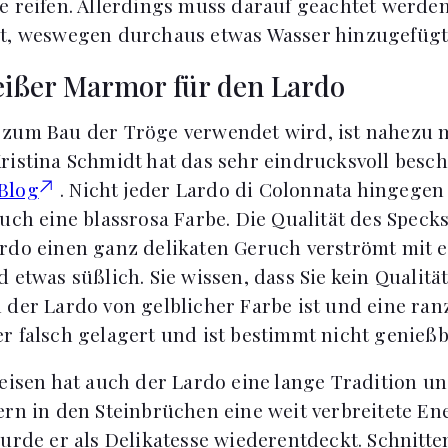
e reifen. Allerdings muss darauf geachtet werden
et, weswegen durchaus etwas Wasser hinzugefüg
ißer Marmor für den Lardo
 zum Bau der Tröge verwendet wird, ist nahezu 
ristina Schmidt hat das sehr eindrucksvoll besc
Blog
. Nicht jeder Lardo di Colonnata hingegen
uch eine blassrosa Farbe. Die Qualität des Speck
rdo einen ganz delikaten Geruch verströmt mit ei
 etwas süßlich. Sie wissen, dass Sie kein Qualitä
 der Lardo von gelblicher Farbe ist und eine ranz
r falsch gelagert und ist bestimmt nicht genießb
peisen hat auch der Lardo eine lange Tradition u
ern in den Steinbrüchen eine weit verbreitete Ene
urde er als Delikatesse wiederentdeckt. Schnitte