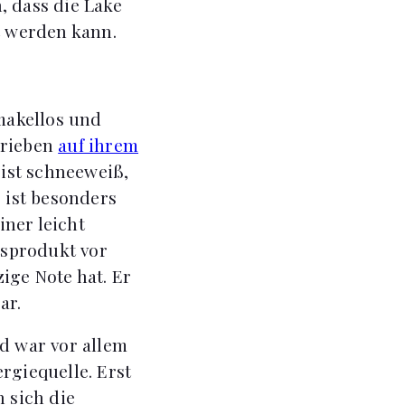
, dass die Lake
t werden kann.
makellos und
hrieben
auf ihrem
 ist schneeweiß,
s ist besonders
ner leicht
tsprodukt vor
ige Note hat. Er
ar.
nd war vor allem
rgiequelle. Erst
n sich die