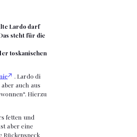
lte Lardo darf
as steht für die
 der toskanischen
nie
. Lardo di
 aber auch aus
ewonnen“. Hierzu
s fetten und
st aber eine
te Rückenspeck