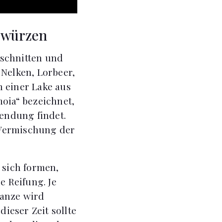
Gewürzen
eschnitten und
 Nelken, Lorbeer,
n einer Lake aus
moia“ bezeichnet,
endung findet.
e Vermischung der
 sich formen,
e Reifung. Je
Ganze wird
ieser Zeit sollte