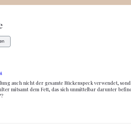
e
en
4
llung auch nicht der gesamte Rückenspeck verwendet, son
ulter mitsamt dem Fett, das sich unmittelbar darunter befi
??