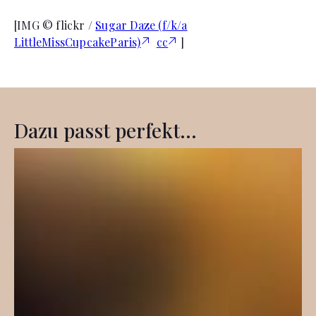
[IMG © flickr /
Sugar Daze (f/k/a
LittleMissCupcakeParis)
cc
]
Dazu passt perfekt...