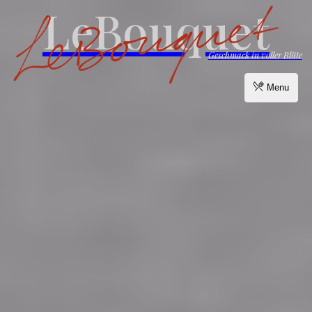
LeBouquet
Geschmack in voller Blüte
Menu