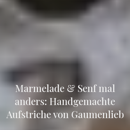
Marmelade & Senf mal
anders: Handgemachte
Aufstriche von Gaumenlieb