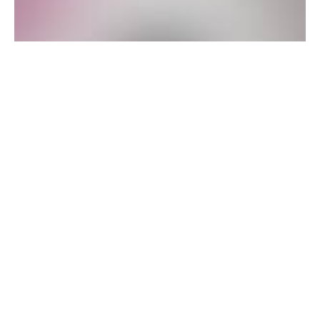
Saisonale und regionale Waren
Bei Gaumenlieb wird immer saisonal produziert,
weswegen das vollständige Warenangebot nicht
immer zu jeder Zeit erhältlich ist. Ein schöner
Frischegarant für alle Kunden. Senf- und
Fruchtaufstrichfreunde, die im Raum Süddeutschland
leben, können die beiden Betreiberinnen auf