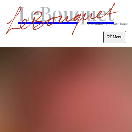
LeBouquet
Geschmack in voller Blüte
Menu