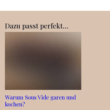
Dazu passt perfekt...
Warum Sous Vide garen und
kochen?