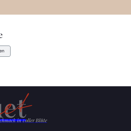
e
en
et
chmack in voller Blüte