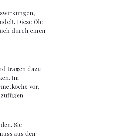
uswirkungen,
ndelt. Diese Öle
auch durch einen
nd tragen dazu
ken. Im
rmetköche vor,
izufügen.
den. Sie
muss aus den