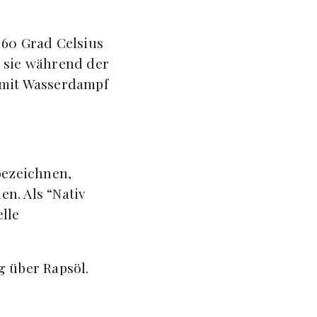
 60 Grad Celsius
n sie während der
 mit Wasserdampf
bezeichnen,
n. Als “Nativ
lle
g über Rapsöl.