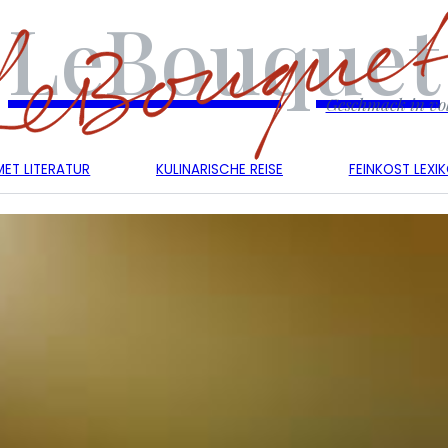
LeBouquet
Geschmack in vol
ET LITERATUR
KULINARISCHE REISE
FEINKOST LEXI