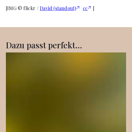
[IMG © flickr /
David (standout)
cc
]
Dazu passt perfekt...