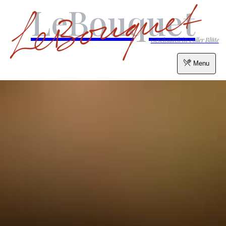
LeBouquet
Geschmack in voller Blüte
Menu