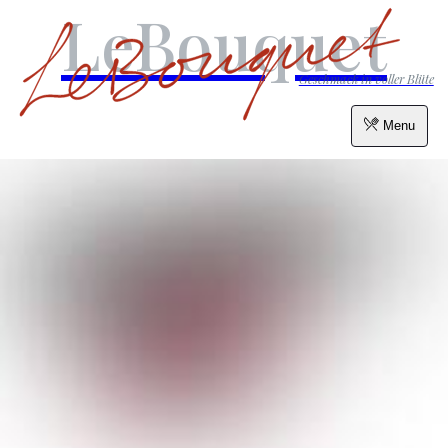
LeBouquet
Geschmack in voller Blüte
Menu