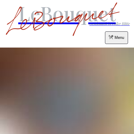
LeBouquet
Geschmack in voller Blüte
Menu