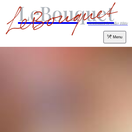
LeBouquet
Geschmack in voller Blüte
Menu