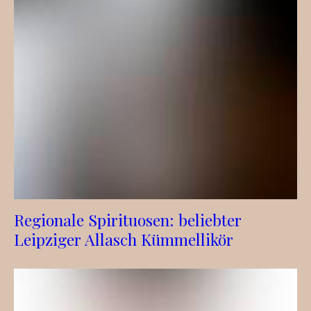
Regionale Spirituosen: beliebter
Leipziger Allasch Kümmellikör