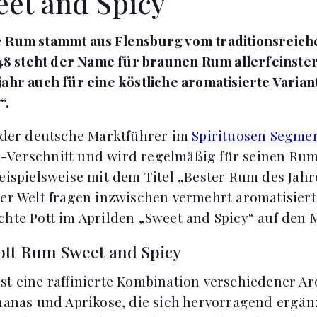
et and Spicy
e Rum stammt aus Flensburg vom traditionsrei
1848 steht der Name für braunen Rum allerfeinster
jahr auch für eine köstliche aromatisierte Varia
“.
t der deutsche Marktführer im
Spirituosen Segme
-Verschnitt und wird regelmäßig für seinen Rum
beispielsweise mit dem Titel „Bester Rum des Jah
ler Welt fragen inzwischen vermehrt aromatisier
chte Pott im Aprilden „Sweet and Spicy“ auf den 
ott Rum Sweet and Spicy
st eine raffinierte Kombination verschiedener Ar
Ananas und Aprikose, die sich hervorragend ergän