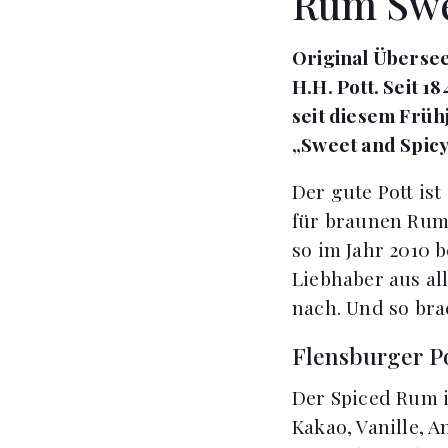
Rum Swe
Original Überse
H.H. Pott. Seit 
seit diesem Früh
„Sweet and Spicy
Der gute Pott is
für braunen Rum
so im Jahr 2010 
Liebhaber aus al
nach. Und so bra
Flensburger P
Der Spiced Rum i
Kakao, Vanille, 