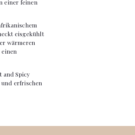
 einer feinen
afrikanischem
meckt eisgekühlt
 der wärmeren
 einen
t and Spicy
 und erfrischen