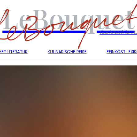
LeBouquet
Geschmack in vol
ET LITERATUR
KULINARISCHE REISE
FEINKOST LEXI