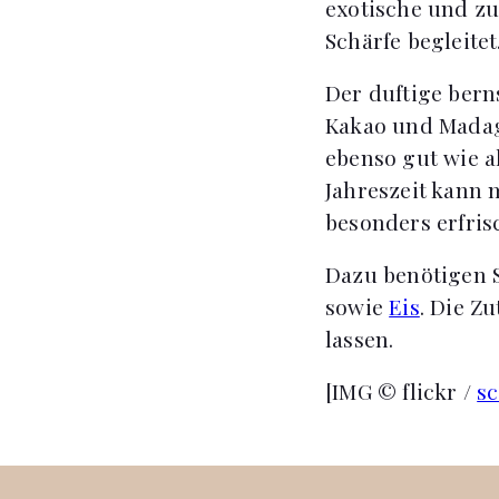
exotische und z
Schärfe begleitet
Der duftige bern
Kakao und Madaga
ebenso gut wie a
Jahreszeit kann
besonders erfri
Dazu benötigen Si
sowie
Eis
. Die Z
lassen.
[IMG © flickr /
s