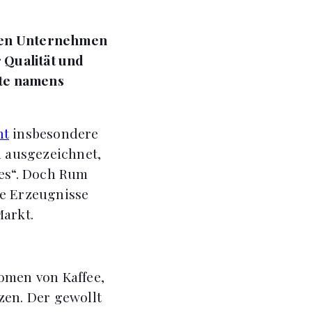
chen Unternehmen
 Qualität und
nte namens
nt
insbesondere
 ausgezeichnet,
res“. Doch Rum
te Erzeugnisse
Markt.
omen von Kaffee,
zen. Der gewollt