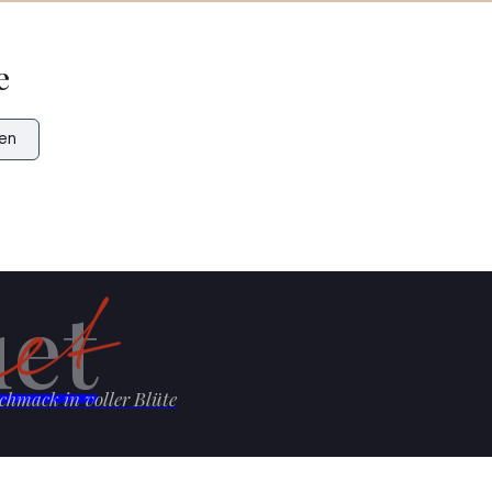
e
en
et
chmack in voller Blüte