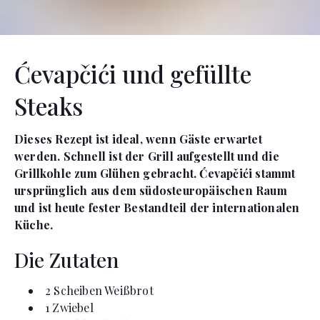
Ćevapčići und gefüllte
Steaks
Dieses Rezept ist ideal, wenn Gäste erwartet
werden. Schnell ist der Grill aufgestellt und die
Grillkohle zum Glühen gebracht. Ćevapčići stammt
ursprünglich aus dem südosteuropäischen Raum
und ist heute fester Bestandteil der internationalen
Küche.
Die Zutaten
2
Scheiben
Weißbrot
1
Zwiebel