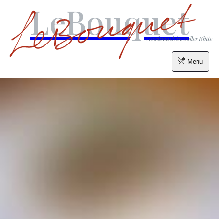
LeBouquet
Geschmack in voller Blüte
Menu