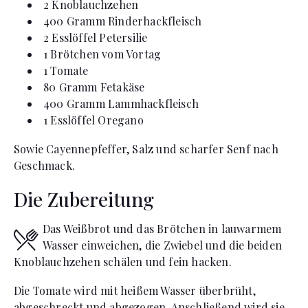
2
Knoblauchzehen
400
Gramm
Rinderhackfleisch
2
Esslöffel
Petersilie
1
Brötchen vom Vortag
1
Tomate
80
Gramm
Fetakäse
400
Gramm
Lammhackfleisch
1
Esslöffel
Oregano
Sowie Cayennepfeffer, Salz und scharfer Senf nach
Geschmack.
Die Zubereitung
Das Weißbrot und das Brötchen in lauwarmem
Wasser einweichen, die Zwiebel und die beiden
Knoblauchzehen schälen und fein hacken.
Die Tomate wird mit heißem Wasser überbrüht,
abgeschreckt und abgezogen. Anschließend wird sie