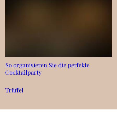
So organisieren Sie die perfekte
Cocktailparty
Trüffel