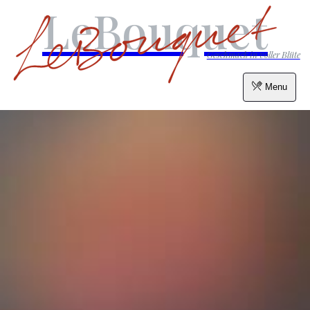
LeBouquet
Geschmack in voller Blüte
Menu