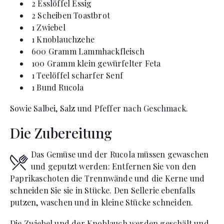
2
Esslöffel
Essig
2
Scheiben
Toastbrot
1
Zwiebel
1
Knoblauchzehe
600
Gramm
Lammhackfleisch
100
Gramm
klein gewürfelter Feta
1
Teelöffel
scharfer Senf
1
Bund
Rucola
Sowie Salbei, Salz und Pfeffer nach Geschmack.
Die Zubereitung
Das Gemüse und der Rucola müssen gewaschen
und geputzt werden: Entfernen Sie von den
Paprikaschoten die Trennwände und die Kerne und
schneiden Sie sie in Stücke. Den Sellerie ebenfalls
putzen, waschen und in kleine Stücke schneiden.
Die Zwiebel und der Knoblauch werden geschält und