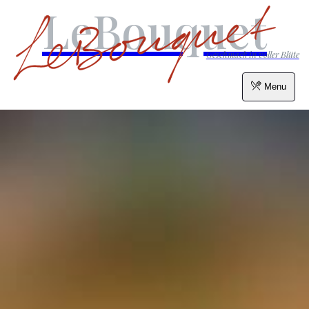
LeBouquet
Geschmack in voller Blüte
Menu