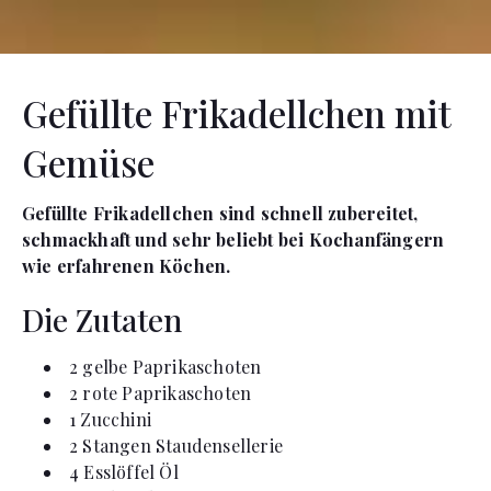
Gefüllte Frikadellchen mit
Gemüse
Gefüllte Frikadellchen sind schnell zubereitet,
schmackhaft und sehr beliebt bei Kochanfängern
wie erfahrenen Köchen.
Die Zutaten
2
gelbe Paprikaschoten
2
rote Paprikaschoten
1
Zucchini
2
Stangen
Staudensellerie
4
Esslöffel
Öl