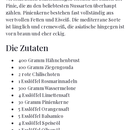
Pinie, die zu den beliebtesten Nussarten überhaupt
zählen. Pinienkerne bestehen fast vollständig aus
wertvollen Fetten und Eiweiß. Die mediterrane Sorte
ist länglich und cremeweiß, die asiatische hingegen ist
vorn braun und eher eckig.
Die Zutaten
400
Gramm
Hähnchenbrust
100
Gramm
Ziegengouda
2
rote Chilischoten
1
Esslöffel
Rosmarinnadeln
300
Gramm
Wassermelone
4
Esslöffel
Limettensaft
30
Gramm
Pinienkerne
5
Esslöffel
Orangensaft
5
Esslöffel
Balsamico
4
Esslöffel
Speiseöl
3
Esslöffel
Olivenöl