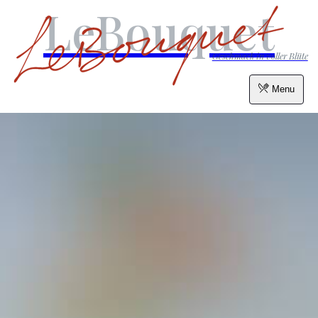
LeBouquet
Geschmack in voller Blüte
Menu