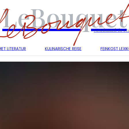
LeBouquet
Geschmack in vol
ET LITERATUR
KULINARISCHE REISE
FEINKOST LEXI