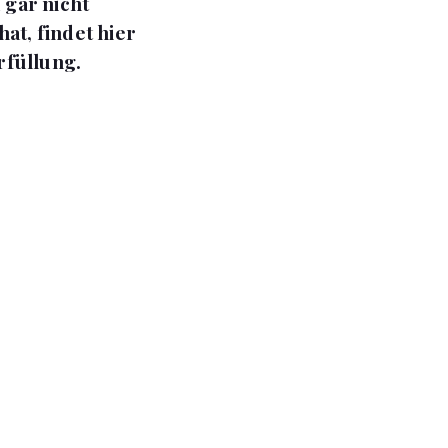
 gar nicht
at, findet hier
rfüllung.