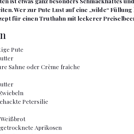
ten ist etwas ganz besonders Schmackhaftes und
ten. Wer zur Pute Lust auf eine „wilde“ Füllung h
ept für einen Truthahn mit leckerer Preiselbee
en
tige Pute
utter
re Sahne oder Crème fraîche
utter
Zwiebeln
ehackte Petersilie
Weißbrot
getrocknete Aprikosen