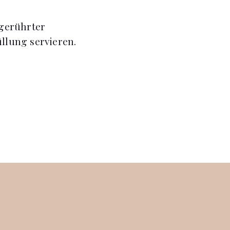
ngerührter
üllung servieren.