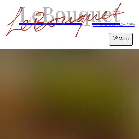
LeBouquet
Geschmack in voller Blüte
Menu