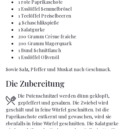
1
rote
Paprikaschote
1
Esslöffel
Semmelbrösel
1
Teelöffel
Preiselbeeren
4
Schaschlikspieße
1
Salatgurke
200
Gramm
Crème fraîche
200
Gramm
Magerquark
1
Bund
Schnittlauch
1
Esslöffel
Olivenöl
Sowie Salz, Pfeffer und Muskat nach Geschmack.
Die Zubereitung
Die Putenschnitzel werden dünn geklopft,
gepfeffert und gesalzen. Die Zwiebel wird
geschält und in feine Würfel geschnitten. Ist die
Paprikaschote entkernt und gewaschen, wird sie
ebenfalls in feine Würfel geschnitten. Die Salatgurke