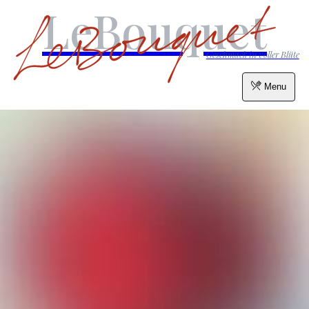
LeBouquet
Geschmack in voller Blüte
Menu