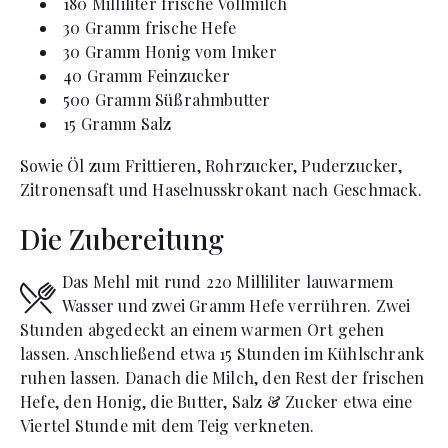
180
Milliliter
frische Vollmilch
30
Gramm
frische Hefe
30
Gramm
Honig vom Imker
40
Gramm
Feinzucker
500
Gramm
Süßrahmbutter
15
Gramm
Salz
Sowie Öl zum Frittieren, Rohrzucker, Puderzucker,
Zitronensaft und Haselnusskrokant nach Geschmack.
Die Zubereitung
Das Mehl mit rund 220 Milliliter lauwarmem
Wasser und zwei Gramm Hefe verrühren. Zwei
Stunden abgedeckt an einem warmen Ort gehen
lassen. Anschließend etwa 15 Stunden im Kühlschrank
ruhen lassen. Danach die Milch, den Rest der frischen
Hefe, den Honig, die Butter, Salz & Zucker etwa eine
Viertel Stunde mit dem Teig verkneten.