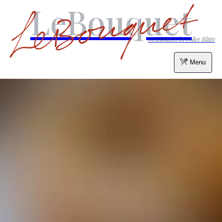
LeBouquet
Geschmack in voller Blüte
Menu