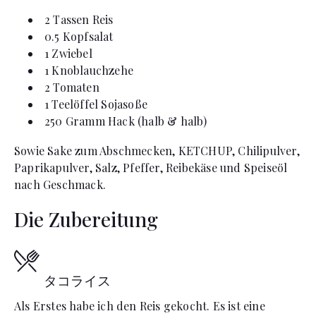
2
Tassen
Reis
0.5
Kopfsalat
1
Zwiebel
1
Knoblauchzehe
2
Tomaten
1
Teelöffel
Sojasoße
250
Gramm
Hack (halb & halb)
Sowie Sake zum Abschmecken, KETCHUP, Chilipulver,
Paprikapulver, Salz, Pfeffer, Reibekäse und Speiseöl
nach Geschmack.
Die Zubereitung
タコライス
Als Erstes habe ich den Reis gekocht. Es ist eine