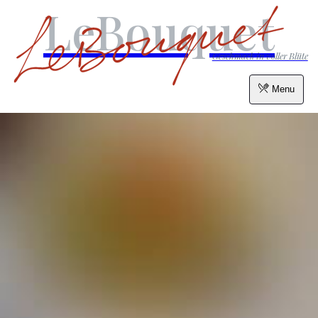
LeBouquet
Geschmack in voller Blüte
Menu