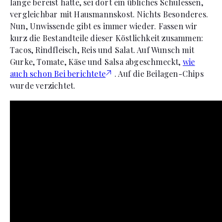
lange bereist hatte, sei dort ein übliches Schulessen,
vergleichbar mit Hausmannskost. Nichts Besonderes.
Nun, Unwissende gibt es immer wieder. Fassen wir
kurz die Bestandteile dieser Köstlichkeit zusammen:
Tacos, Rindfleisch, Reis und Salat. Auf Wunsch mit
Gurke, Tomate, Käse und Salsa abgeschmeckt,
wie
auch schon Bei berichtete
. Auf die Beilagen-Chips
wurde verzichtet.