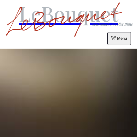
LeBouquet
Geschmack in voller Blüte
Menu