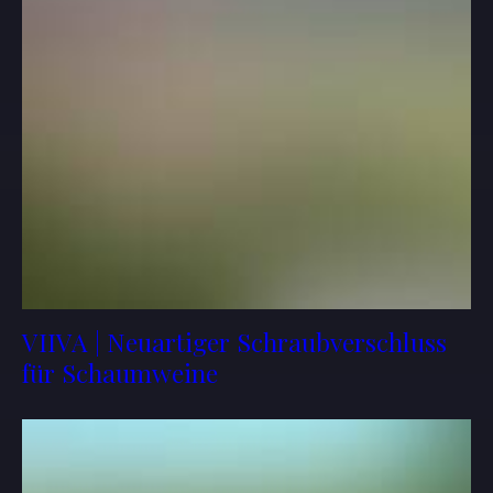
VIIVA | Neuartiger Schraubverschluss
für Schaumweine