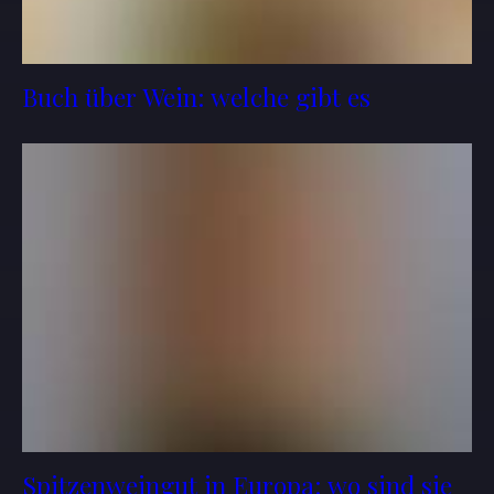
Buch über Wein: welche gibt es
Spitzenweingut in Europa: wo sind sie