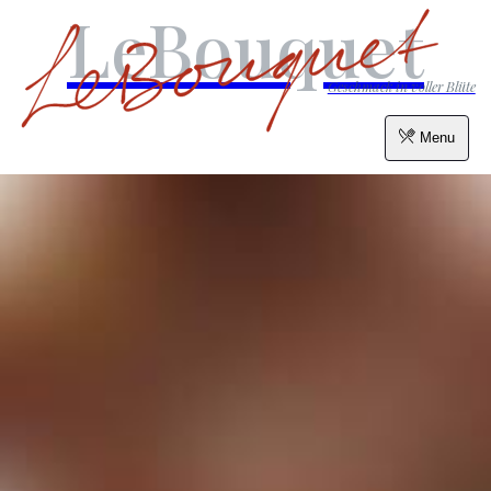
LeBouquet
Geschmack in voller Blüte
Menu