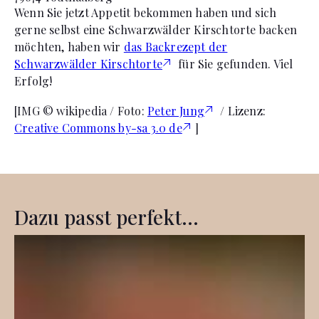
Wenn Sie jetzt Appetit bekommen haben und sich
gerne selbst eine Schwarzwälder Kirschtorte backen
möchten, haben wir
das Backrezept der
Schwarzwälder Kirschtorte
für Sie gefunden. Viel
Erfolg!
[IMG © wikipedia / Foto:
Peter Jung
/ Lizenz:
Creative Commons by-sa 3.0 de
]
Dazu passt perfekt...