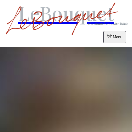
LeBouquet
Geschmack in voller Blüte
Menu