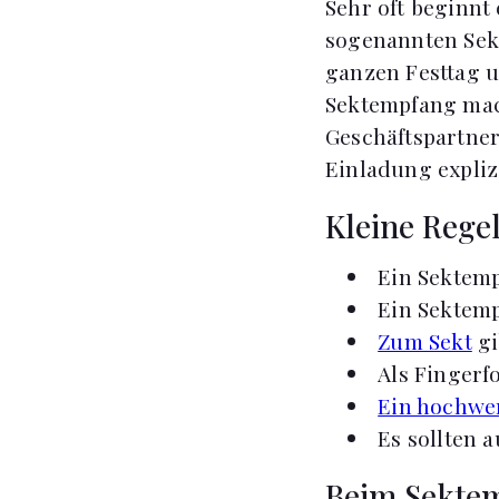
Sehr oft beginnt
sogenannten Sekt
ganzen Festtag 
Sektempfang mac
Geschäftspartner 
Einladung expliz
Kleine Rege
Ein Sektemp
Ein Sektemp
Zum Sekt
gi
Als Fingerf
Ein hochwe
Es sollten 
Beim Sektem