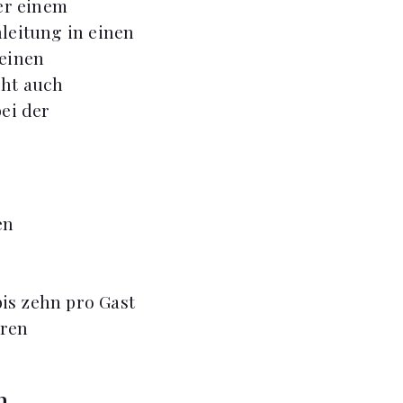
er einem
nleitung in einen
 einen
cht auch
bei der
en
is zehn pro Gast
eren
n