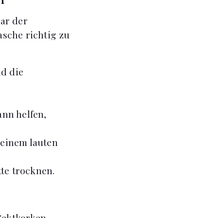
ar der
asche richtig zu
nd die
nn helfen,
 einem lauten
te trocknen.
 Sektkorken