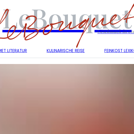
LeBouquet
Geschmack in vol
ET LITERATUR
KULINARISCHE REISE
FEINKOST LEXI