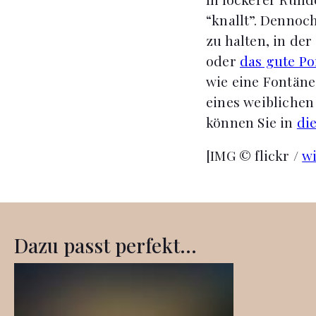
“knallt”. Dennoc
zu halten, in de
oder
das gute Po
wie eine Fontäne
eines weiblichen
können Sie in
di
[IMG © flickr /
w
Dazu passt perfekt...