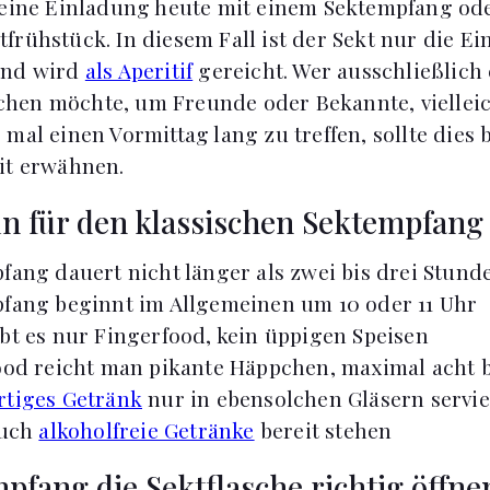
 eine Einladung heute mit einem Sektempfang od
frühstück. In diesem Fall ist der Sekt nur die Ei
und wird
als Aperitif
gereicht. Wer ausschließlich
hen möchte, um Freunde oder Bekannte, viellei
mal einen Vormittag lang zu treffen, sollte dies 
it erwähnen.
ln für den klassischen Sektempfang
fang dauert nicht länger als zwei bis drei Stund
fang beginnt im Allgemeinen um 10 oder 11 Uhr
bt es nur Fingerfood, kein üppigen Speisen
ood reicht man pikante Häppchen, maximal acht b
rtiges Getränk
nur in ebensolchen Gläsern servi
auch
alkoholfreie Getränke
bereit stehen
pfang die Sektflasche richtig öffne