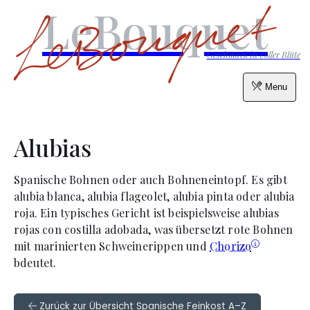
LeBouquet
Geschmack in voller Blüte
Menu
Alubias
Spanische Bohnen oder auch Bohneneintopf. Es gibt
alubia blanca, alubia flageolet, alubia pinta oder alubia
roja. Ein typisches Gericht ist beispielsweise alubias
rojas con costilla adobada, was übersetzt rote Bohnen
mit marinierten Schweinerippen und
Chorizo
bdeutet.
Zurück zur Übersicht Spanische Feinkost A–Z