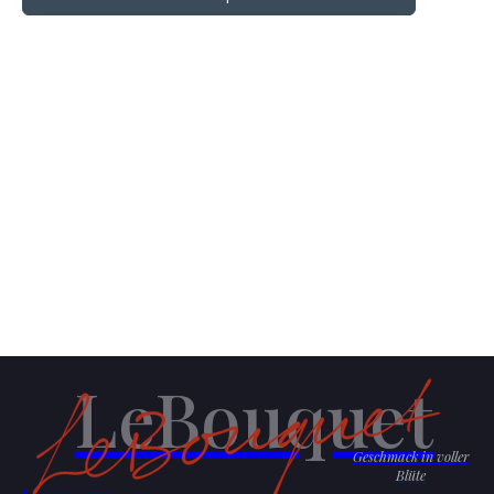
LeBouquet
Geschmack in voller
Blüte