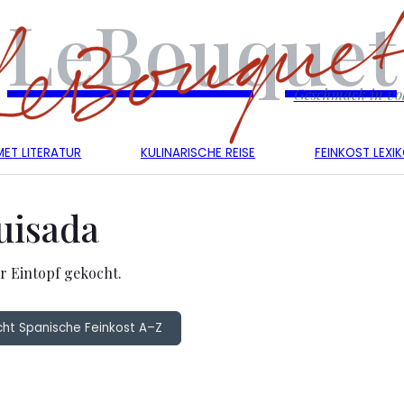
LeBouquet
Geschmack in vol
ET LITERATUR
KULINARISCHE REISE
FEINKOST LEXI
uisada
er Eintopf gekocht.
cht Spanische Feinkost A–Z