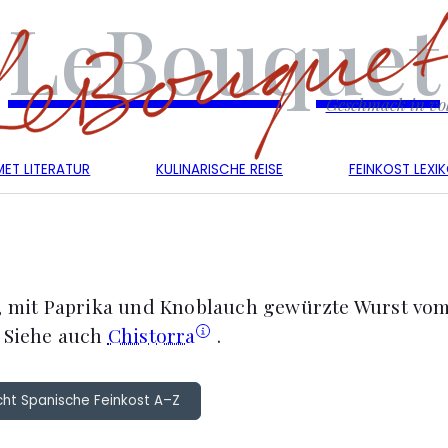
LeBouquet
Geschmack in vol
ET LITERATUR
KULINARISCHE REISE
FEINKOST LEXI
e, mit Paprika und Knoblauch gewürzte Wurst vo
. Siehe auch
Chistorra
.
cht Spanische Feinkost A–Z