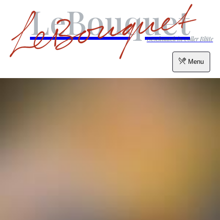
LeBouquet
Geschmack in voller Blüte
Menu