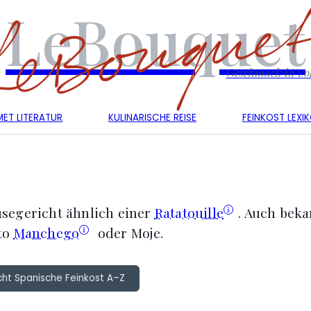
LeBouquet
Geschmack in vol
ET LITERATUR
KULINARISCHE REISE
FEINKOST LEXI
segericht ähnlich einer
Ratatouille
. Auch beka
to
Manchego
oder Moje.
cht Spanische Feinkost A–Z