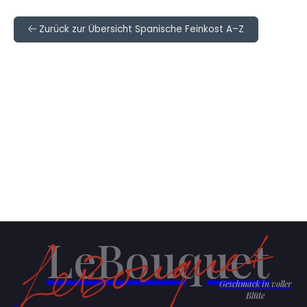
Zurück zur Übersicht Spanische Feinkost A–Z
LeBouquet
Geschmack in voller
Blüte