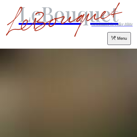
LeBouquet
Geschmack in voller Blüte
Menu