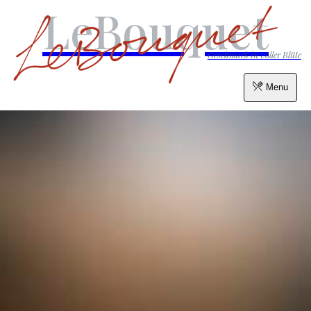
LeBouquet
Geschmack in voller Blüte
Menu