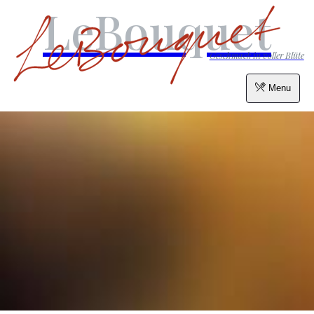
LeBouquet
Geschmack in voller Blüte
Menu