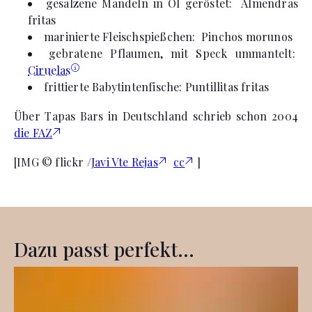
gesalzene Mandeln in Öl geröstet: Almendras
fritas
marinierte Fleischspießchen: Pinchos morunos
gebratene Pflaumen, mit Speck ummantelt:
Ciruelas
frittierte Babytintenfische: Puntillitas fritas
Über Tapas Bars in Deutschland schrieb schon 2004
die FAZ
[IMG © flickr /
Javi Vte Rejas
cc
]
Dazu passt perfekt...