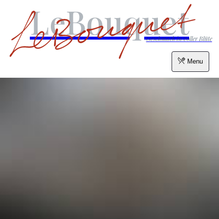
LeBouquet
Geschmack in voller Blüte
Menu